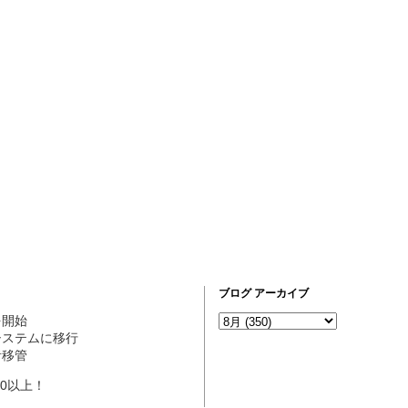
ブログ アーカイブ
営を開始
ogシステムに移行
理者移管
10以上！