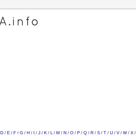
/
D
/
E
/
F
/
G
/
H
/
I
/
J
/
K
/
L
/
M
/
N
/
O
/
P
/
Q
/
R
/
S
/
T
/
U
/
V
/
W
/
X