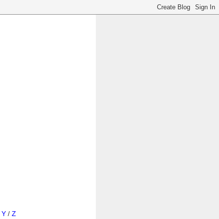
/
Y
/
Z