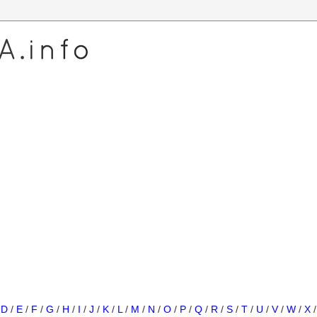
/
D
/
E
/
F
/
G
/
H
/
I
/
J
/
K
/
L
/
M
/
N
/
O
/
P
/
Q
/
R
/
S
/
T
/
U
/
V
/
W
/
X