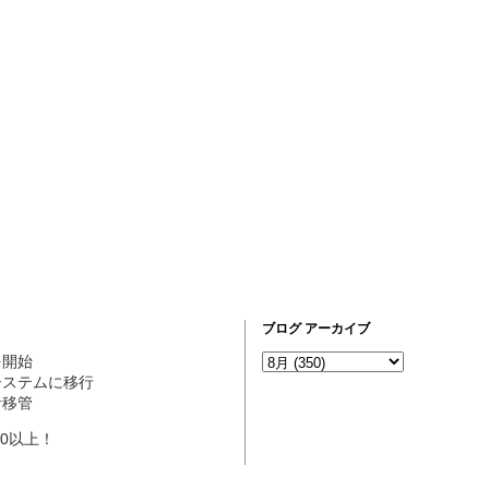
ブログ アーカイブ
営を開始
ogシステムに移行
理者移管
10以上！