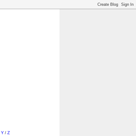
/
Y
/
Z