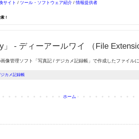
換サイト
/
ツール・ソフトウェア紹介
/
情報提供者
検索！
y」 - ディーアールワイ （File Extensio
の画像管理ソフト「写真記 / デジカメ記録帳」で作成したファイル
 デジカメ記録帳
ホーム