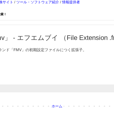
換サイト
/
ツール・ソフトウェア紹介
/
情報提供者
検索！
v」 - エフエムブイ （File Extension .
ランド「FMV」の初期設定ファイルにつく拡張子。
ホーム