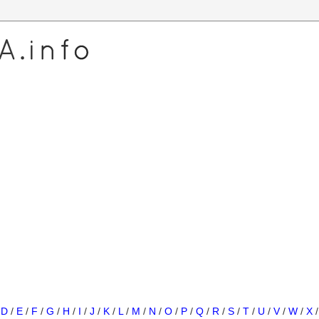
/
D
/
E
/
F
/
G
/
H
/
I
/
J
/
K
/
L
/
M
/
N
/
O
/
P
/
Q
/
R
/
S
/
T
/
U
/
V
/
W
/
X