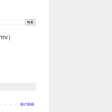
fmv）
前の投稿