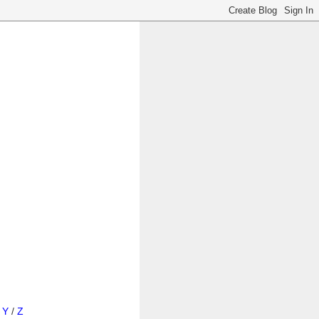
/
Y
/
Z