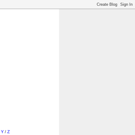
/
Y
/
Z