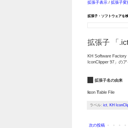
拡張子表示
/
拡張子変
拡張子・ソフトウェアを
拡張子 「.ict
KH Software
IconClipper 
拡張子名の由来
Ic
on
T
able File
ラベル:
ict
,
KH IconCli
次の投稿