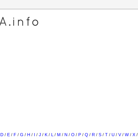
/
D
/
E
/
F
/
G
/
H
/
I
/
J
/
K
/
L
/
M
/
N
/
O
/
P
/
Q
/
R
/
S
/
T
/
U
/
V
/
W
/
X