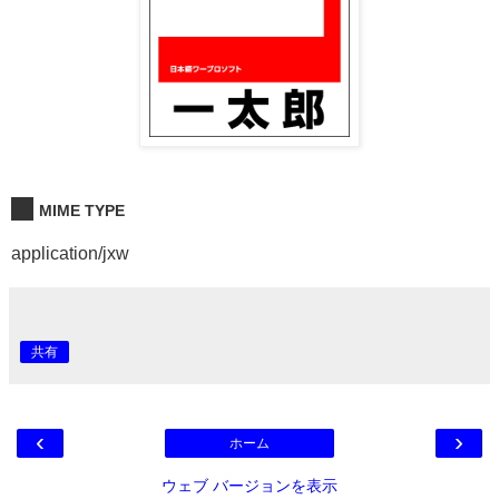
MIME TYPE
application/jxw
共有
‹
›
ホーム
ウェブ バージョンを表示