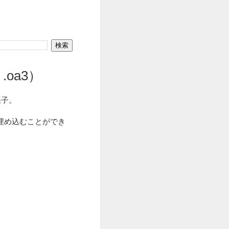
 .oa3）
張子。
埋め込むことができ