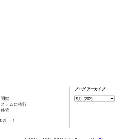
ブログ アーカイブ
営を開始
ogシステムに移行
理者移管
10以上！