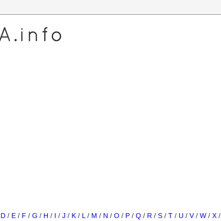
/
D
/
E
/
F
/
G
/
H
/
I
/
J
/
K
/
L
/
M
/
N
/
O
/
P
/
Q
/
R
/
S
/
T
/
U
/
V
/
W
/
X