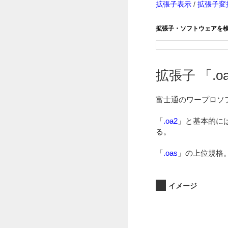
拡張子表示
/
拡張子変
拡張子・ソフトウェアを
拡張子 「.oa
富士通のワープロソ
「
.oa2
」と基本的に
る。
「
.oas
」の上位規格
イメージ