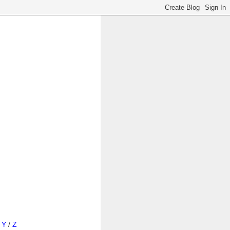
/
Y
/
Z