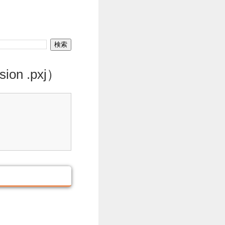
on .pxj）