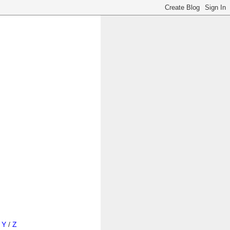
/
Y
/
Z