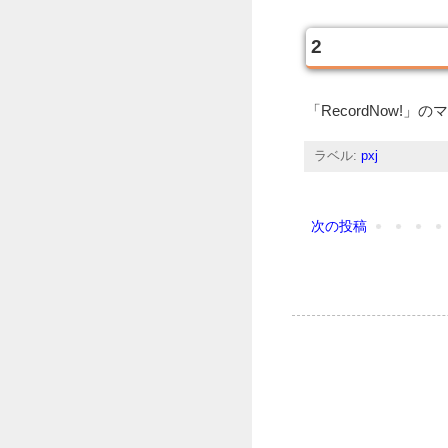
2
「RecordNow
ラベル:
pxj
次の投稿