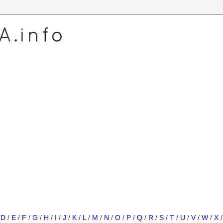
/
D
/
E
/
F
/
G
/
H
/
I
/
J
/
K
/
L
/
M
/
N
/
O
/
P
/
Q
/
R
/
S
/
T
/
U
/
V
/
W
/
X