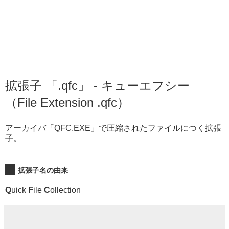
拡張子 「.qfc」 - キューエフシー
（File Extension .qfc）
アーカイバ「QFC.EXE」で圧縮されたファイルにつく拡張
子。
拡張子名の由来
Q
uick
F
ile
C
ollection