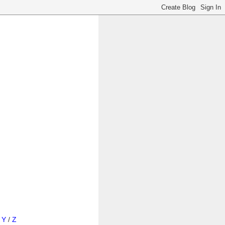
/
Y
/
Z