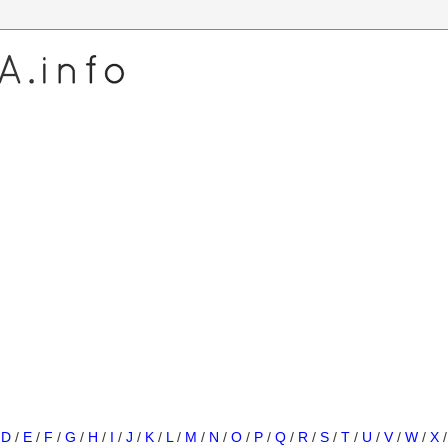
/
D
/
E
/
F
/
G
/
H
/
I
/
J
/
K
/
L
/
M
/
N
/
O
/
P
/
Q
/
R
/
S
/
T
/
U
/
V
/
W
/
X