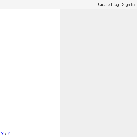
/
Y
/
Z