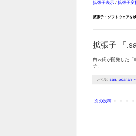
拡張子表示
/
拡張子変
拡張子・ソフトウェアを
拡張子 「.san
白云氏が開発した「斬
子。
ラベル:
san
,
Soaria
次の投稿