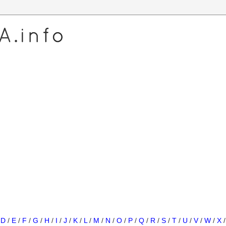
/
D
/
E
/
F
/
G
/
H
/
I
/
J
/
K
/
L
/
M
/
N
/
O
/
P
/
Q
/
R
/
S
/
T
/
U
/
V
/
W
/
X