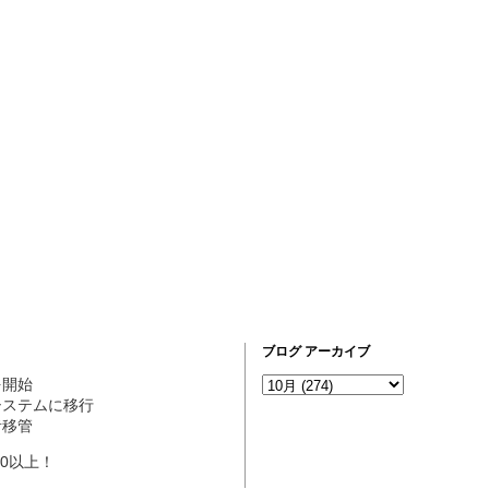
ブログ アーカイブ
営を開始
ogシステムに移行
理者移管
10以上！