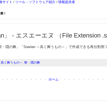
換サイト
/
ツール・ソフトウェア紹介
/
情報提供者
検索！
」 - エスエーエヌ （File Extension .
・隠の舞」「Soarian ～高く舞うもの～」で作成できる再分割
n ～高く舞うもの～
,
斬・隠の舞
ホーム