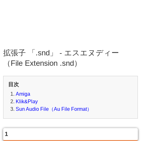
拡張子 「.snd」 - エスエヌディー
（File Extension .snd）
目次
Amiga
Klik&Play
Sun Audio File（Au File Format）
1