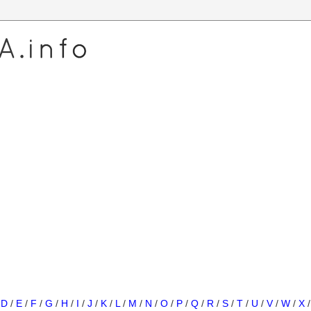
/
D
/
E
/
F
/
G
/
H
/
I
/
J
/
K
/
L
/
M
/
N
/
O
/
P
/
Q
/
R
/
S
/
T
/
U
/
V
/
W
/
X