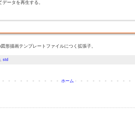
てデータを再生する。
.org」の図形描画テンプレートファイルにつく拡張子。
g
,
std
ホーム