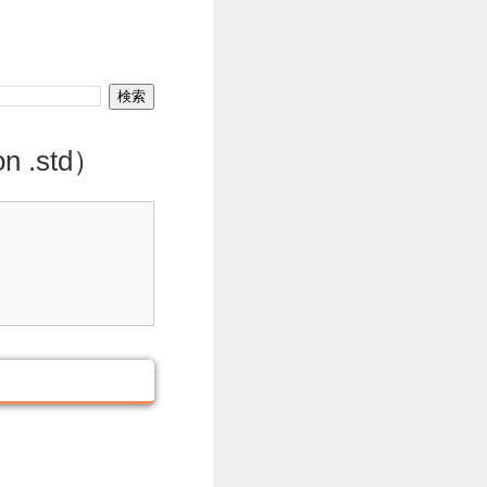
 .std）