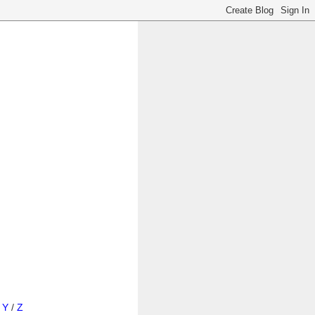
/
Y
/
Z