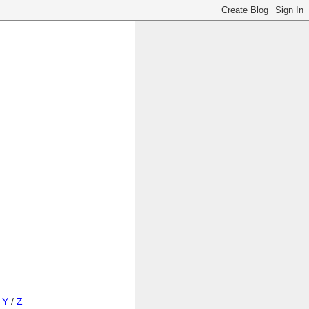
/
Y
/
Z