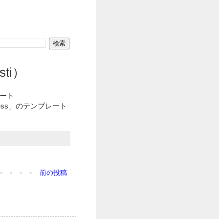
sti）
イート
press」のテンプレート
前の投稿