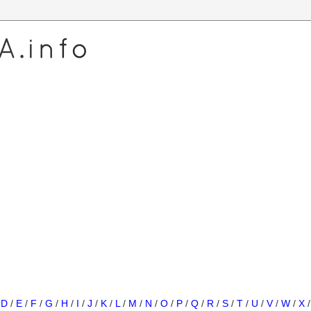
/
D
/
E
/
F
/
G
/
H
/
I
/
J
/
K
/
L
/
M
/
N
/
O
/
P
/
Q
/
R
/
S
/
T
/
U
/
V
/
W
/
X