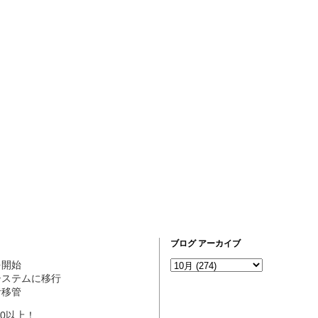
ブログ アーカイブ
営を開始
ogシステムに移行
理者移管
10以上！