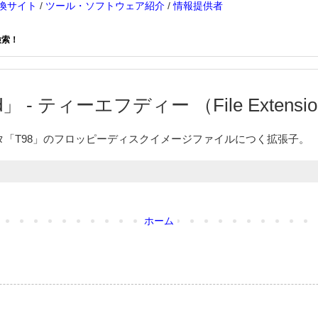
換サイト
/
ツール・ソフトウェア紹介
/
情報提供者
検索！
」 - ティーエフディー （File Extension
レータ「T98」のフロッピーディスクイメージファイルにつく拡張子。
ホーム