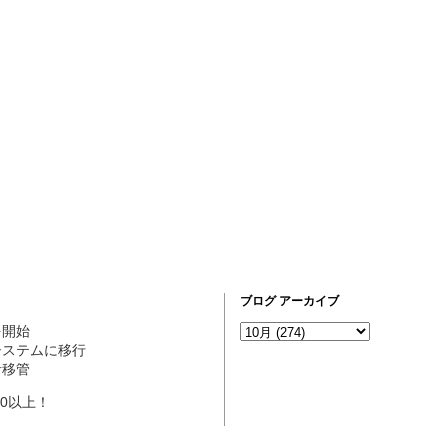
ブログ アーカイブ
営を開始
ogシステムに移行
理者移管
10以上！