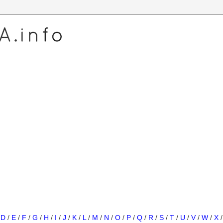
/
D
/
E
/
F
/
G
/
H
/
I
/
J
/
K
/
L
/
M
/
N
/
O
/
P
/
Q
/
R
/
S
/
T
/
U
/
V
/
W
/
X