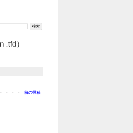
 .tfd）
前の投稿