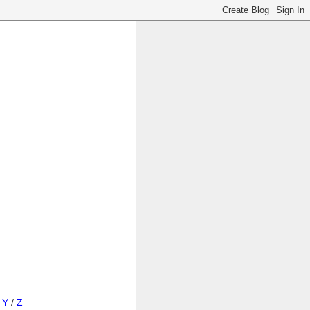
/
Y
/
Z