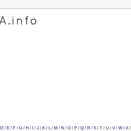
/
D
/
E
/
F
/
G
/
H
/
I
/
J
/
K
/
L
/
M
/
N
/
O
/
P
/
Q
/
R
/
S
/
T
/
U
/
V
/
W
/
X