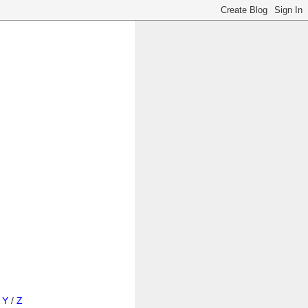
/
Y
/
Z