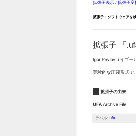
拡張子表示
/
拡張子変
拡張子・ソフトウェアを
拡張子 「.ufa
Igor Pavlo
実験的な圧縮形式で、U
拡張子の由来
UFA
Archive File
ラベル:
ufa