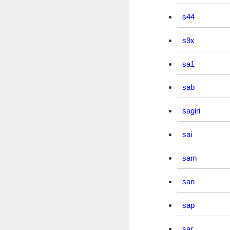
s44
s9x
sa1
sab
sagiri
sai
sam
san
sap
sar