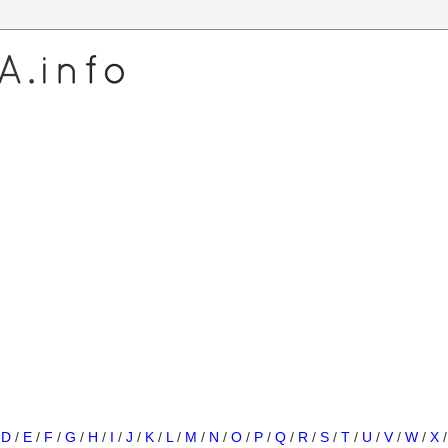
/
D
/
E
/
F
/
G
/
H
/
I
/
J
/
K
/
L
/
M
/
N
/
O
/
P
/
Q
/
R
/
S
/
T
/
U
/
V
/
W
/
X