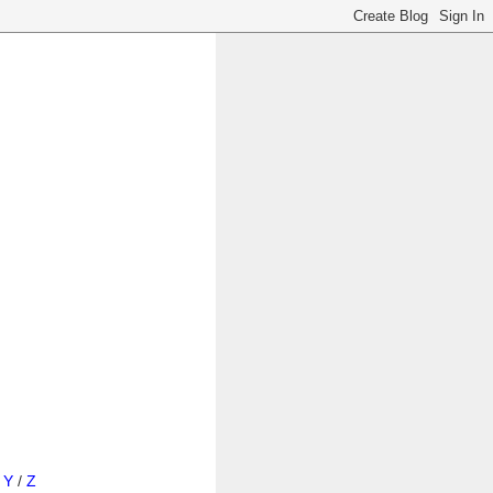
/
Y
/
Z