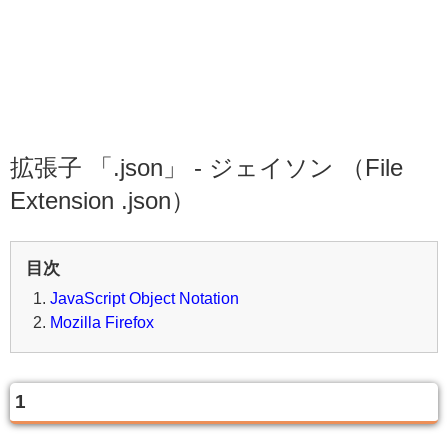
拡張子 「.json」 - ジェイソン （File
Extension .json）
目次
JavaScript Object Notation
Mozilla Firefox
1