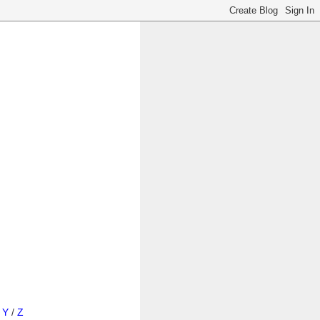
/
Y
/
Z