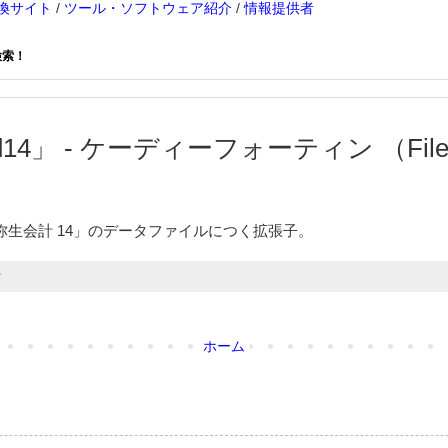
換サイト
/
ツール・ソフトウェア紹介
/
情報提供者
検索！
14」 - ケーディーフォーティン （File Ex
弥生会計 14」のデータファイルにつく拡張子。
計
ホーム