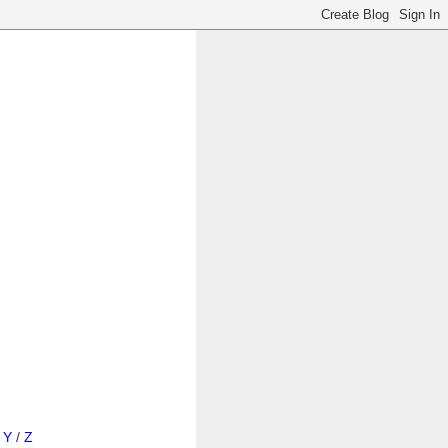
/
Y
/
Z