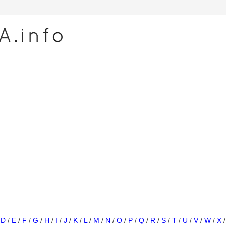
/
D
/
E
/
F
/
G
/
H
/
I
/
J
/
K
/
L
/
M
/
N
/
O
/
P
/
Q
/
R
/
S
/
T
/
U
/
V
/
W
/
X