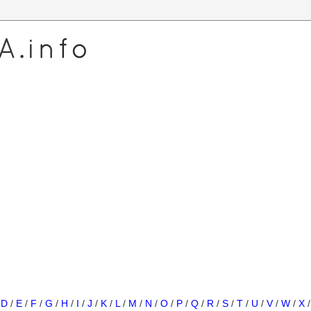
/
D
/
E
/
F
/
G
/
H
/
I
/
J
/
K
/
L
/
M
/
N
/
O
/
P
/
Q
/
R
/
S
/
T
/
U
/
V
/
W
/
X