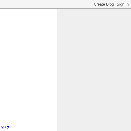
/
Y
/
Z