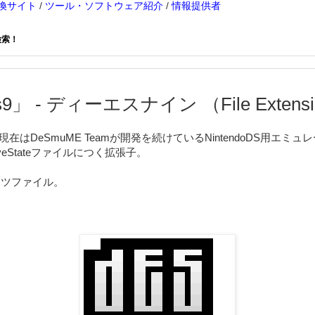
換サイト
/
ツール・ソフトウェア紹介
/
情報提供者
検索！
9」 - ディーエスナイン （File Extensio
現在はDeSmuME Teamが開発を続けているNintendoDS用エミュ
veStateファイルにつく拡張子。
ーツファイル。