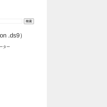
n .ds9）
レーター