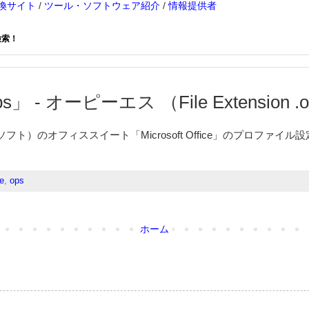
換サイト
/
ツール・ソフトウェア紹介
/
情報提供者
検索！
」 - オーピーエス （File Extension .
クロソフト）のオフィススイート「Microsoft Office」のプロファ
ce
,
ops
ホーム