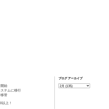
ブログ アーカイブ
営を開始
ogシステムに移行
理者移管
10以上！