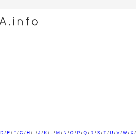
/
D
/
E
/
F
/
G
/
H
/
I
/
J
/
K
/
L
/
M
/
N
/
O
/
P
/
Q
/
R
/
S
/
T
/
U
/
V
/
W
/
X