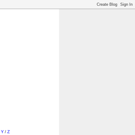
/
Y
/
Z