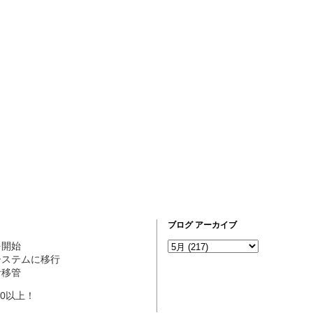
ブログ アーカイブ
営を開始
ogシステムに移行
理者移管
10以上！