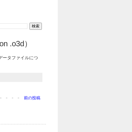
n .o3d）
のデータファイルにつ
前の投稿