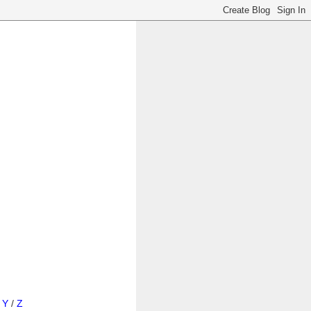
/
Y
/
Z