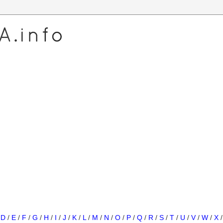
/
D
/
E
/
F
/
G
/
H
/
I
/
J
/
K
/
L
/
M
/
N
/
O
/
P
/
Q
/
R
/
S
/
T
/
U
/
V
/
W
/
X