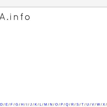
/
D
/
E
/
F
/
G
/
H
/
I
/
J
/
K
/
L
/
M
/
N
/
O
/
P
/
Q
/
R
/
S
/
T
/
U
/
V
/
W
/
X