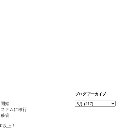
ブログ アーカイブ
営を開始
ogシステムに移行
理者移管
10以上！