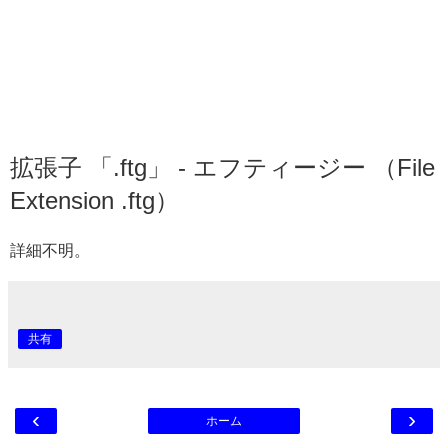
拡張子 「.ftg」 - エフティージー （File
Extension .ftg）
詳細不明。
共有
‹
›
ホーム