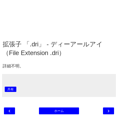
拡張子 「.dri」 - ディーアールアイ
（File Extension .dri）
詳細不明。
共有
‹
›
ホーム