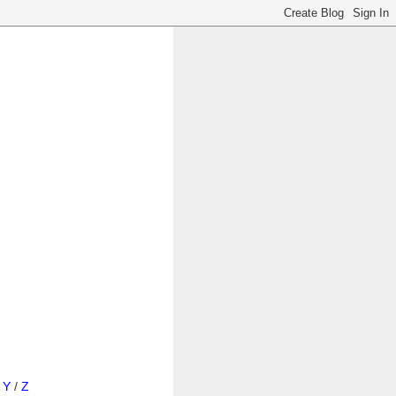
/
Y
/
Z