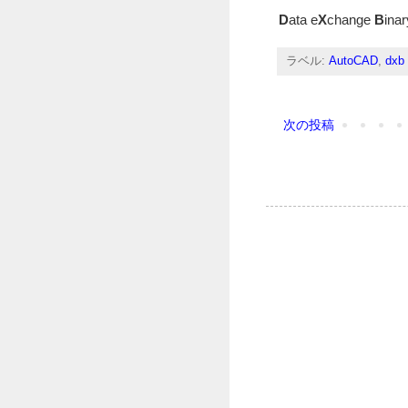
D
ata e
X
change
B
inar
ラベル:
AutoCAD
,
dxb
次の投稿