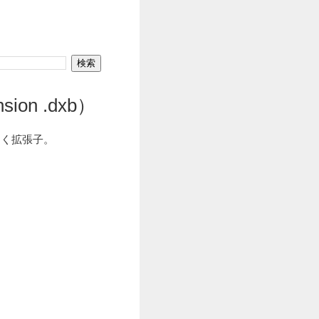
ion .dxb）
つく拡張子。