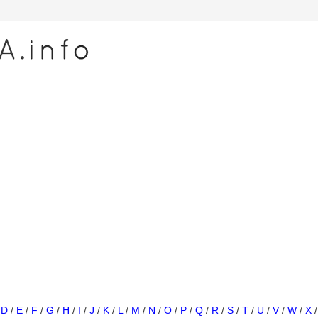
/
D
/
E
/
F
/
G
/
H
/
I
/
J
/
K
/
L
/
M
/
N
/
O
/
P
/
Q
/
R
/
S
/
T
/
U
/
V
/
W
/
X