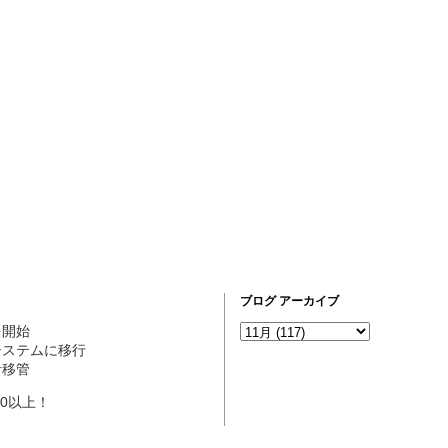
ブログ アーカイブ
営を開始
ogシステムに移行
理者移管
10以上！