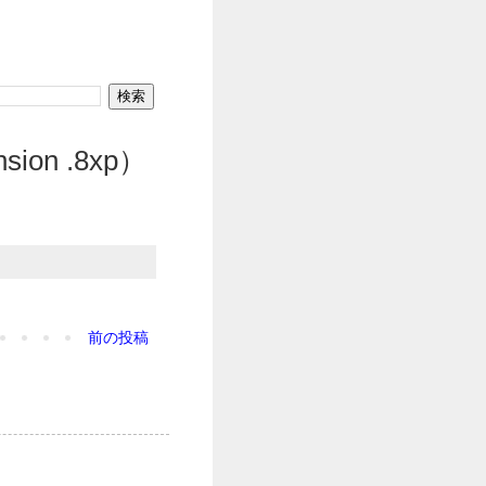
ion .8xp）
前の投稿