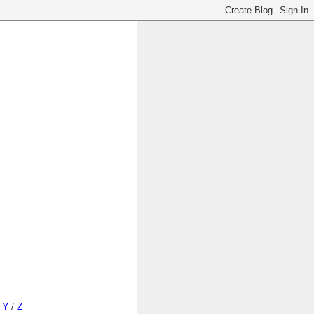
/
Y
/
Z