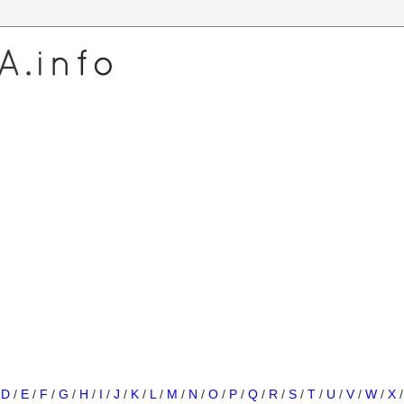
/
D
/
E
/
F
/
G
/
H
/
I
/
J
/
K
/
L
/
M
/
N
/
O
/
P
/
Q
/
R
/
S
/
T
/
U
/
V
/
W
/
X