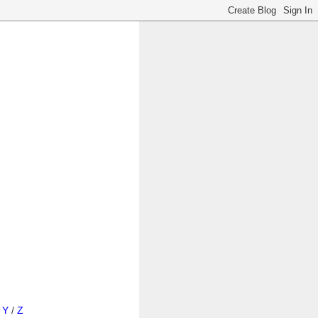
/
Y
/
Z