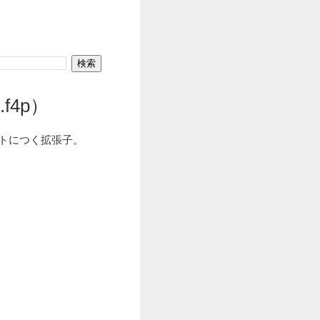
.f4p）
マットにつく拡張子。