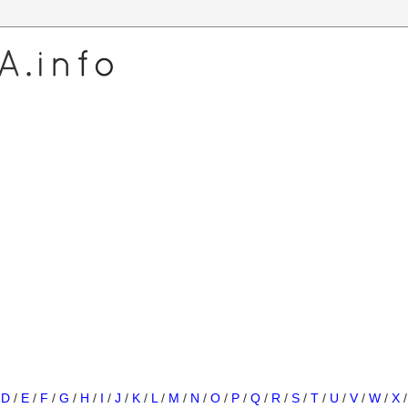
/
D
/
E
/
F
/
G
/
H
/
I
/
J
/
K
/
L
/
M
/
N
/
O
/
P
/
Q
/
R
/
S
/
T
/
U
/
V
/
W
/
X