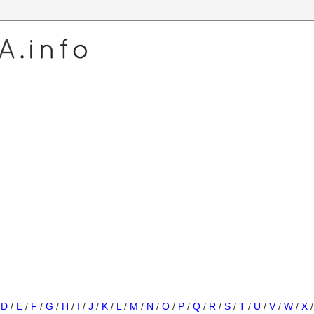
/
D
/
E
/
F
/
G
/
H
/
I
/
J
/
K
/
L
/
M
/
N
/
O
/
P
/
Q
/
R
/
S
/
T
/
U
/
V
/
W
/
X