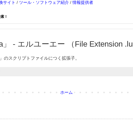
換サイト
/
ツール・ソフトウェア紹介
/
情報提供者
検索！
」 - エルユーエー （File Extension .l
for PSP」のスクリプトファイルにつく拡張子。
ホーム