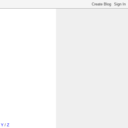
/
Y
/
Z