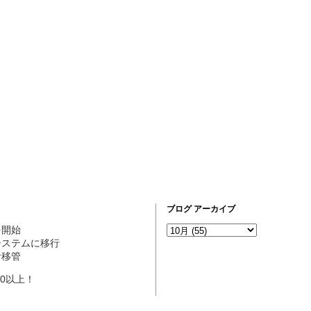
ブログ アーカイブ
営を開始
ogシステムに移行
理者移管
10以上！