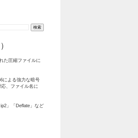
z）
縮された圧縮ファイルに
56による強力な暗号
で対応、ファイル名に
」「Deflate」など