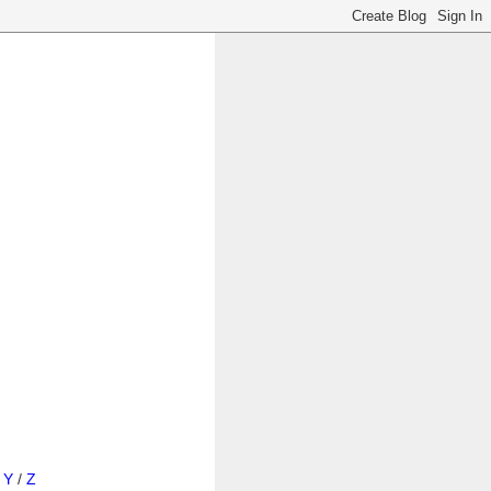
/
Y
/
Z