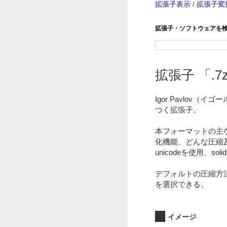
拡張子表示
/
拡張子変
拡張子・ソフトウェアを
拡張子 「.7z
Igor Pavlov
つく拡張子。
本フォーマットの主な
化機能、どんな圧縮及
unicodeを使用、
デフォルトの圧縮方法は
を選択できる。
イメージ