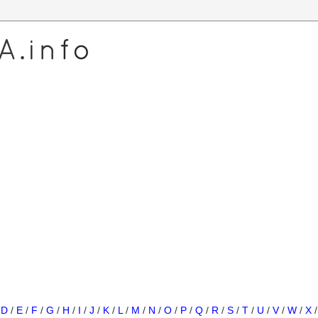
/
D
/
E
/
F
/
G
/
H
/
I
/
J
/
K
/
L
/
M
/
N
/
O
/
P
/
Q
/
R
/
S
/
T
/
U
/
V
/
W
/
X