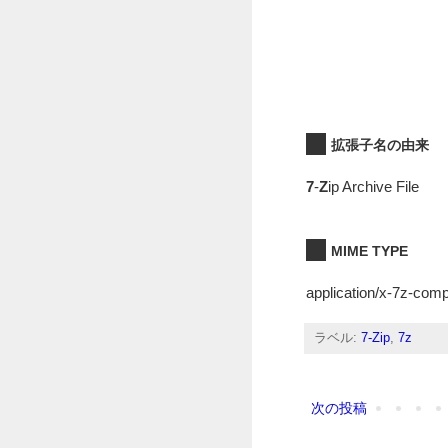
拡張子名の由来
7
-
Z
ip Archive File
MIME TYPE
application/x-7z-com
ラベル:
7-Zip
,
7z
次の投稿