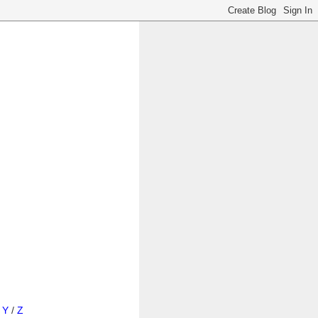
/
Y
/
Z