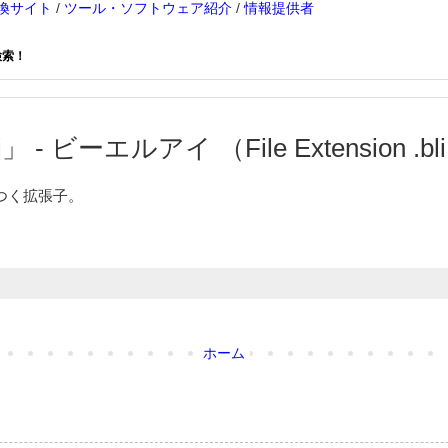
換サイト
/
ツール・ソフトウェア紹介
/
情報提供者
検索！
」 - ビーエルアイ （File Extension .bl
つく拡張子。
ホーム