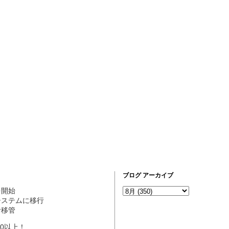
ブログ アーカイブ
営を開始
ogシステムに移行
理者移管
10以上！