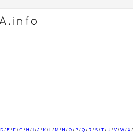
/
D
/
E
/
F
/
G
/
H
/
I
/
J
/
K
/
L
/
M
/
N
/
O
/
P
/
Q
/
R
/
S
/
T
/
U
/
V
/
W
/
X