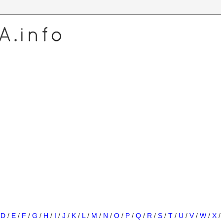
/
D
/
E
/
F
/
G
/
H
/
I
/
J
/
K
/
L
/
M
/
N
/
O
/
P
/
Q
/
R
/
S
/
T
/
U
/
V
/
W
/
X