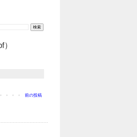
pf）
前の投稿