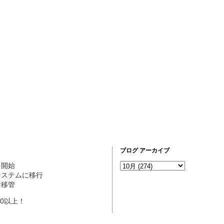
ブログ アーカイブ
営を開始
ogシステムに移行
理者移管
10以上！