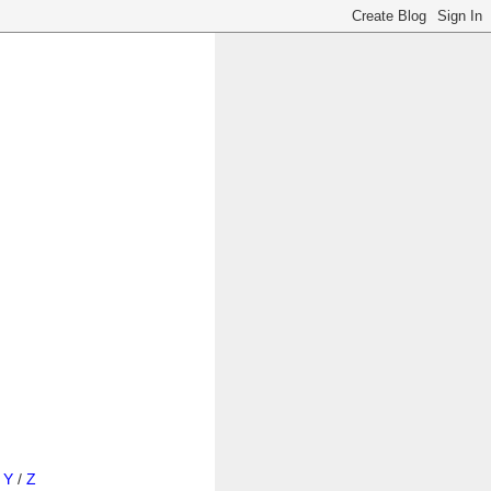
/
Y
/
Z