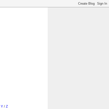
/
Y
/
Z