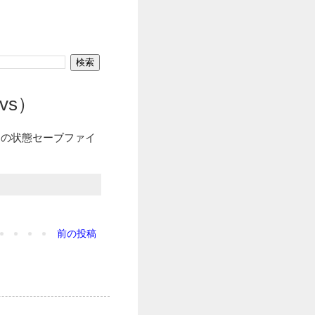
svs）
」の状態セーブファイ
前の投稿