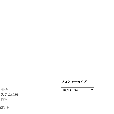
ブログ アーカイブ
営を開始
ogシステムに移行
理者移管
10以上！