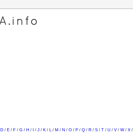
/
D
/
E
/
F
/
G
/
H
/
I
/
J
/
K
/
L
/
M
/
N
/
O
/
P
/
Q
/
R
/
S
/
T
/
U
/
V
/
W
/
X