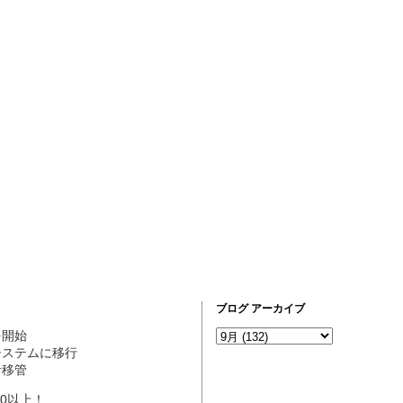
ブログ アーカイブ
営を開始
ogシステムに移行
理者移管
10以上！