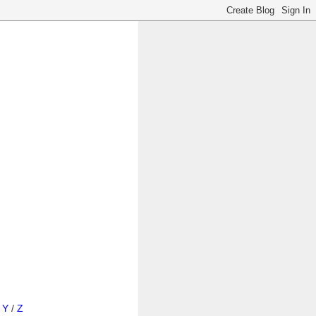
/
Y
/
Z