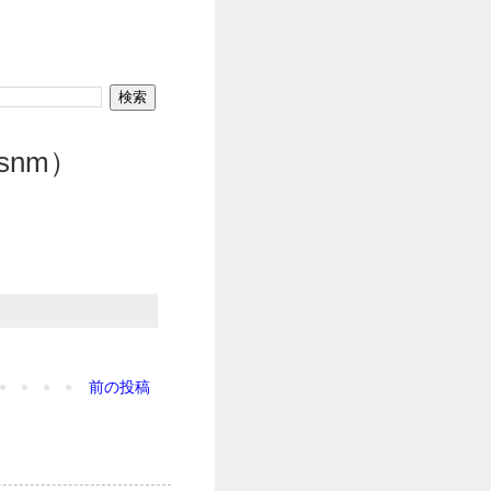
.snm）
前の投稿