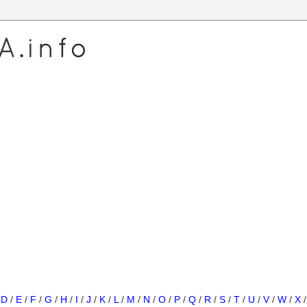
/
D
/
E
/
F
/
G
/
H
/
I
/
J
/
K
/
L
/
M
/
N
/
O
/
P
/
Q
/
R
/
S
/
T
/
U
/
V
/
W
/
X