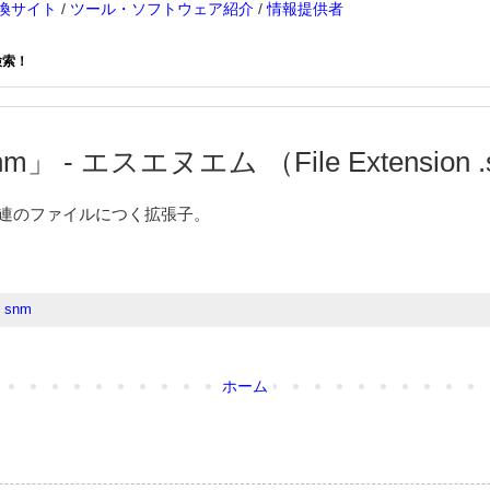
換サイト
/
ツール・ソフトウェア紹介
/
情報提供者
検索！
m」 - エスエヌエム （File Extension 
il」関連のファイルにつく拡張子。
,
snm
ホーム