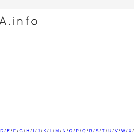
/
D
/
E
/
F
/
G
/
H
/
I
/
J
/
K
/
L
/
M
/
N
/
O
/
P
/
Q
/
R
/
S
/
T
/
U
/
V
/
W
/
X