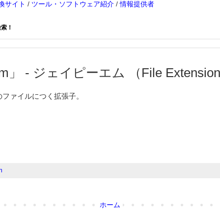
換サイト
/
ツール・ソフトウェア紹介
/
情報提供者
検索！
m」 - ジェイピーエム （File Extension
関連のファイルにつく拡張子。
m
ホーム