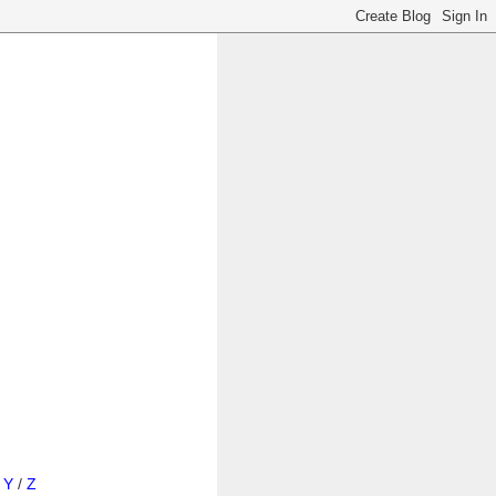
/
Y
/
Z